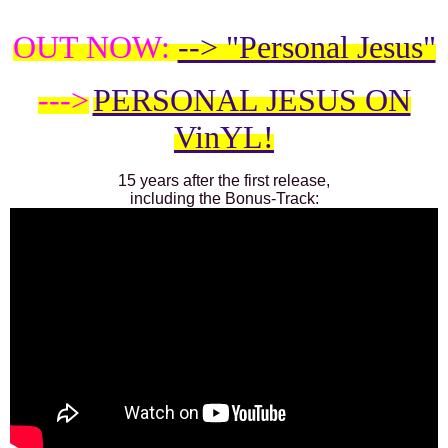
OUT NOW:
--> "Personal Jesus"
--->
PERSONAL JESUS ON
VinYL!
15 years after the first release,
including the Bonus-Track: