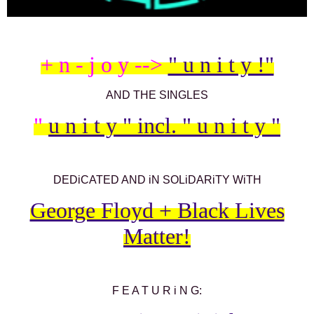
+ n - j o y -->
" u n i t y !"
AND THE SINGLES
"
u n i t y " incl. " u n i t y "
DEDiCATED AND iN SOLiDARiTY WiTH
George Floyd + Black Lives
Matter!
F E A T U R i N G: