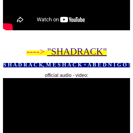
---->
"SHADRACK"
S H A D R A C K, M E S H A C K + A B E D N I G O !
official audio - video: