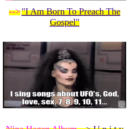
-->
"I Am Born To Preach The
Gospel"
Nina Hagen Album
--> U n i t y