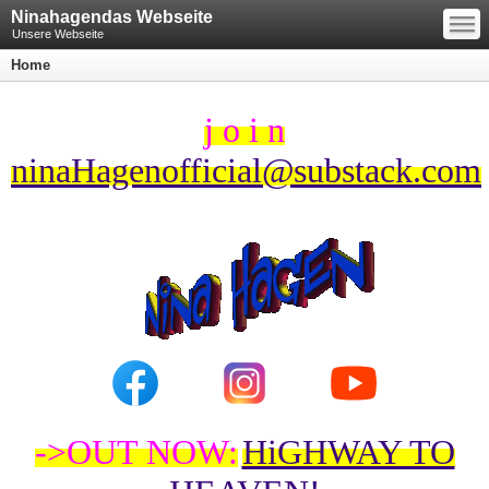
—
Ninahagendas Webseite
—
—
Unsere Webseite
Home
j o i n
ninaHagenofficial@substack.com
->OUT NOW:
HiGHWAY TO