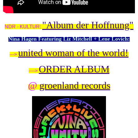
"Album der Hoffnung"
NDR - KULTUR:
Nina Hagen Featuring Liz Mitchell + Lene Lovich:
united woman of the world!
--->
ORDER ALBUM
---->
@
groenland records