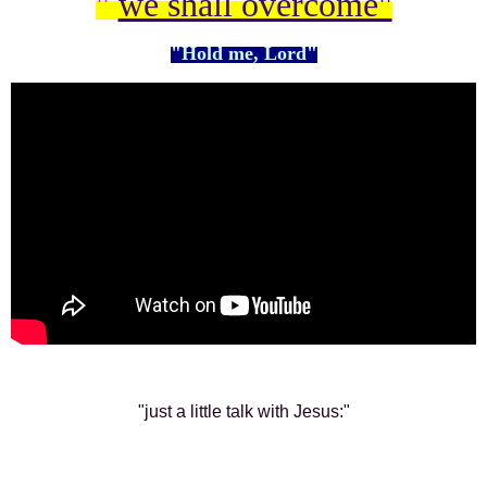
"
we shall overcome"
"Hold me, Lord"
"just a little talk with Jesus:"