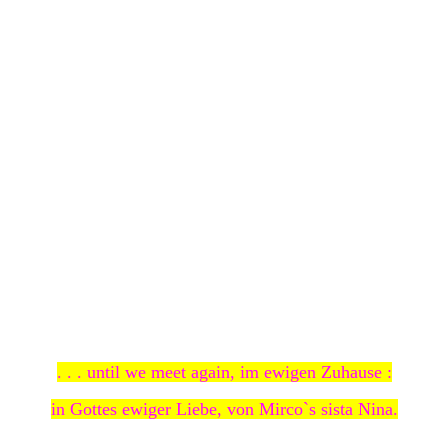
. . . until we meet again, im ewigen Zuhause :
in Gottes ewiger Liebe, von Mirco`s sista Nina.