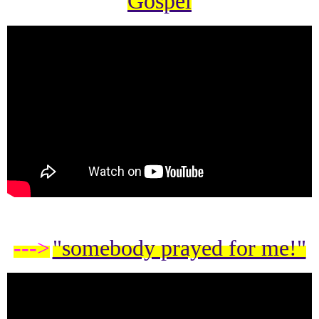
Gospel
--->
"somebody prayed for me!"