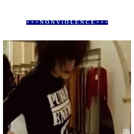
+ + + N O N V i O L E N C E + + +