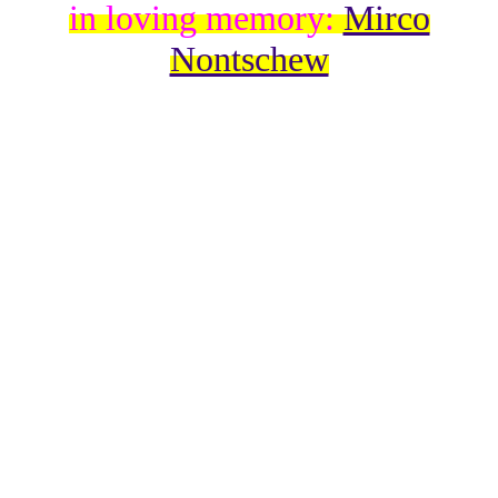
in loving memory:
Mirco
Nontschew