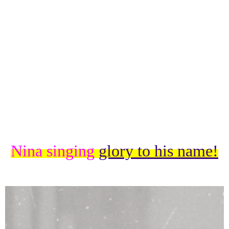
Nina singing
glory to his name!