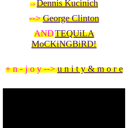
Dennis Kucinich
-->
-->
George Clinton
AND
TEQUiLA
MoCKiNGBiRD!
+ n - j o y -->
u n i t y & m o r e