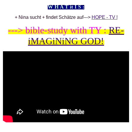
W H A T it I S :
+ Nina sucht + findet Schätze auf--->
HOPE - TV !
---> bible-study with TY :
RE-
iMAGiNiNG GOD!